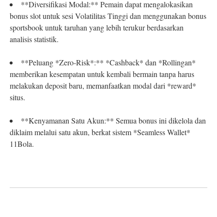
**Diversifikasi Modal:** Pemain dapat mengalokasikan
bonus slot untuk sesi Volatilitas Tinggi dan menggunakan bonus
sportsbook untuk taruhan yang lebih terukur berdasarkan
analisis statistik.
**Peluang *Zero-Risk*:** *Cashback* dan *Rollingan*
memberikan kesempatan untuk kembali bermain tanpa harus
melakukan deposit baru, memanfaatkan modal dari *reward*
situs.
**Kenyamanan Satu Akun:** Semua bonus ini dikelola dan
diklaim melalui satu akun, berkat sistem *Seamless Wallet*
11Bola.