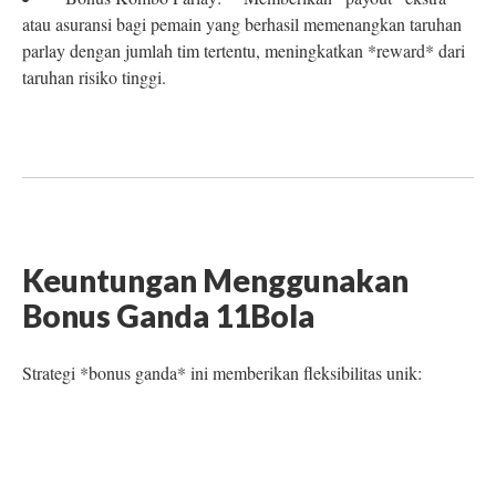
atau asuransi bagi pemain yang berhasil memenangkan taruhan
parlay dengan jumlah tim tertentu, meningkatkan *reward* dari
taruhan risiko tinggi.
Keuntungan Menggunakan
Bonus Ganda 11Bola
Strategi *bonus ganda* ini memberikan fleksibilitas unik: