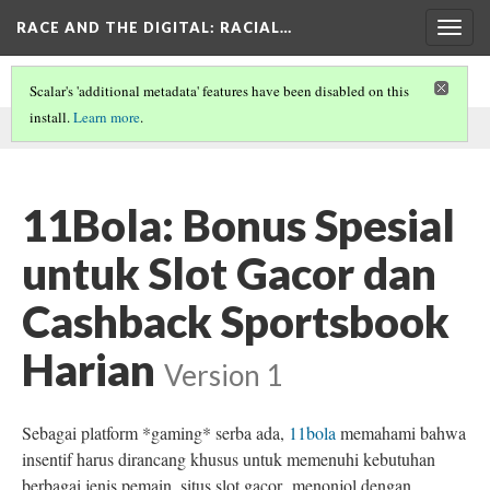
RACE AND THE DIGITAL
: RACIAL…
Togg
navig
Scalar's 'additional metadata' features have been disabled on this
install.
Learn more
.
This comment was written by 11bola on
8 Dec 2025
.
11Bola: Bonus Spesial
untuk Slot Gacor dan
Cashback Sportsbook
Harian
Version 1
Sebagai platform *gaming* serba ada,
11bola
memahami bahwa
insentif harus dirancang khusus untuk memenuhi kebutuhan
berbagai jenis pemain. situs slot gacor menonjol dengan