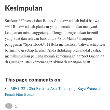
Kesimpulan
Struktur **Promosi dan Bonus Ganda** adalah bukti bahwa
**11Bola** adalah platform yang memahami dan melayani
keragaman minat anggotanya. Dengan menyediakan insentif
yang kuat dan relevan baik untuk *Slot Mania* maupun
penggemar *Sportsbook*, 11Bola memastikan bahwa setiap sesi
bermain dan setiap taruhan Anda didukung oleh modal ekstra,
memaksimalkan peluang meraih kemenangan **"Slot Gacor"**
di gulungan, atau kemenangan akurat di lapangan hijau.
This page comments on:
MPO1221: Slot Bertema Asia Timur yang Kaya Warna dan
Penuh Fitur Bonus
1