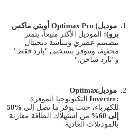
1.
موديل
Optimax Pro (
أوبتي ماكس
برو)
:
الموديل الأكثر مبيعاً، يتميز
بتصميم عصري وشاشة ديجيتال
مخفية، ويتوفر بنسختي "بارد فقط"
و"بارد ساخن
".
2.
موديل
Optimax
Inverter:
التكنولوجيا الموفرة
للكهرباء، حيث يوفر ما يصل إلى
50%
إلى 60
%
من استهلاك الطاقة مقارنة
بالموديلات العادية
.