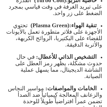
خاصية التربو
(Turbo Cool):
القدرة
على تبريد الغرفة في وقت قياسي بمجرد
الضغط على زر واحد
.
تنقية الهواء
(Plasma Green):
تحتوي
الأجهزة على فلاتر متطورة تعمل بالأيونات
للقضاء على البكتيريا، الروائح الكريهة،
والأتربة الدقيقة
.
التشخيص الذاتي للأعطال
:
في حال
حدوث مشكلة، يظهر رمز العطل على
الشاشة الديجيتال، مما يسهل عملية
الصيانة
.
الخامات والمواصفات
:
مواسير النحاس
والزعانف المعالجة كيميائياً ضد الصدأ
تضمن عمراً افتراضياً طويلاً للوحدة