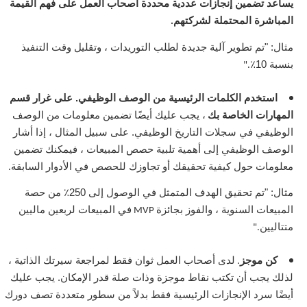
يساعد تضمين إنجازات عددية محددة أصحاب العمل على فهم القيمة
المباشرة المحتملة لشركتهم
.
مثال: "تم تطوير آلية جديدة لطلب التوريدات ، وتقليل وقت التنفيذ
بنسبة 10٪
."
استخدم الكلمات الرئيسية من الوصف الوظيفي. على غرار قسم
المهارات الخاصة بك
، يجب عليك أيضًا تضمين معلومات من الوصف
الوظيفي في سجلات التاريخ الوظيفي. على سبيل المثال ، إذا أشار
الوصف الوظيفي إلى أهمية تلبية حصص المبيعات ، فيمكنك تضمين
معلومات حول كيفية تحقيقك أو تجاوزك للحصص في الأدوار السابقة
.
مثال: "تم تحقيق الهدف المتمثل في الوصول إلى 250٪ من حصة
المبيعات السنوية ، والفوز بجائزة
في المبيعات لربعين ماليين
MVP
متتاليين
."
كن موجز
لدى أصحاب العمل ثوان فقط لمراجعة سيرتك الذاتية ،
.
لذلك يجب أن تكتب نقاط موجزة وذات صلة قدر الإمكان. يجب عليك
أيضًا سرد الإنجازات الرئيسية فقط بدلاً من سطور متعددة تصف دورك