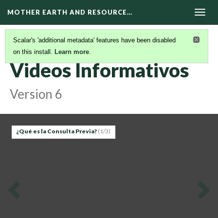
MOTHER EARTH AND RESOURCE…
Togg
navig
Scalar's 'additional metadata' features have been disabled
on this install.
Learn more
.
VIDEOS EN ESPAÑOL
Videos Informativos
Version 6
¿Qué es la Consulta Previa?
(1/3)
Previous
Ne