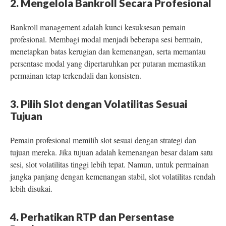
2. Mengelola Bankroll Secara Profesional
Bankroll management adalah kunci kesuksesan pemain
profesional. Membagi modal menjadi beberapa sesi bermain,
menetapkan batas kerugian dan kemenangan, serta memantau
persentase modal yang dipertaruhkan per putaran memastikan
permainan tetap terkendali dan konsisten.
3. Pilih Slot dengan Volatilitas Sesuai
Tujuan
Pemain profesional memilih slot sesuai dengan strategi dan
tujuan mereka. Jika tujuan adalah kemenangan besar dalam satu
sesi, slot volatilitas tinggi lebih tepat. Namun, untuk permainan
jangka panjang dengan kemenangan stabil, slot volatilitas rendah
lebih disukai.
4. Perhatikan RTP dan Persentase