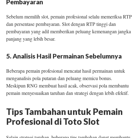
Pembayaran
Sebelum memilih slot, pemain profesional selalu memeriksa RTP
dan persentase pembayaran. Slot dengan RTP tinggi dan
pembayaran yang adil memberikan peluang kemenangan jangka
panjang yang lebih besar.
5. Analisis Hasil Permainan Sebelumnya
Beberapa pemain profesional mencatat hasil permainan untuk
menganalisis pola putaran dan peluang memicu bonus.
Meskipun RNG membuat hasil acak, observasi pola membantu
pemain menyesuaikan taruhan dan strategi dengan lebih efektif.
Tips Tambahan untuk Pemain
Profesional di Toto Slot
Selain strategi taruhan, beberapa tips tambahan dapat membantu