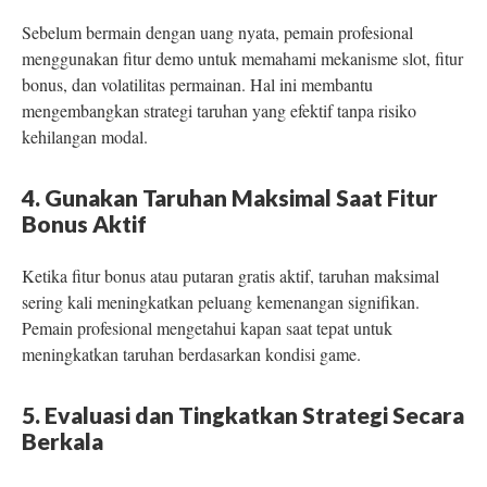
Sebelum bermain dengan uang nyata, pemain profesional
menggunakan fitur demo untuk memahami mekanisme slot, fitur
bonus, dan volatilitas permainan. Hal ini membantu
mengembangkan strategi taruhan yang efektif tanpa risiko
kehilangan modal.
4. Gunakan Taruhan Maksimal Saat Fitur
Bonus Aktif
Ketika fitur bonus atau putaran gratis aktif, taruhan maksimal
sering kali meningkatkan peluang kemenangan signifikan.
Pemain profesional mengetahui kapan saat tepat untuk
meningkatkan taruhan berdasarkan kondisi game.
5. Evaluasi dan Tingkatkan Strategi Secara
Berkala