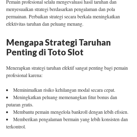
Pemain profesional selalu mengevaluasi hasil taruhan dan
menyesuaikan strategi berdasarkan pengalaman dan pola
permainan. Perbaikan strategi secara berkala meningkatkan
efektivitas taruhan dan peluang menang.
Mengapa Strategi Taruhan
Penting di Toto Slot
Menerapkan strategi taruhan efektif sangat penting bagi pemain
profesional karena:
Meminimalkan risiko kehilangan modal secara cepat.
Meningkatkan peluang memenangkan fitur bonus dan
putaran gratis.
Membantu pemain mengelola bankroll dengan lebih efisien.
Memberikan pengalaman bermain yang lebih konsisten dan
terkontrol.