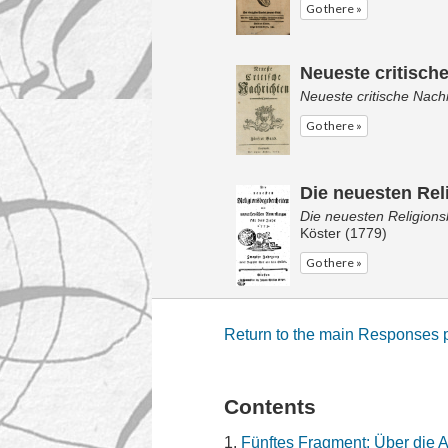
Go there »
Neueste critisch
Neueste critische Nach
Go there »
Die neuesten Rel
Die neuesten Religion
Köster (1779)
Go there »
Return to the main Responses
Contents
Fünftes Fragment: Über die 