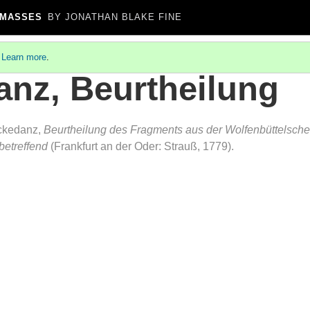
 MASSES
BY JONATHAN BLAKE FINE
.
Learn more
.
anz, Beurtheilung
ickedanz,
Beurtheilung des Fragments aus der Wolfenbüttelschen
betreffend
(Frankfurt an der Oder: Strauß, 1779).